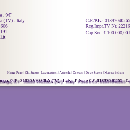
a , 9/F
 (TV) - Italy
C.F./P.Iva 0189704026
1606
Reg.Impr.TV Nr. 22216
1191
Cap.Soc. € 100.000,00 i
.it
Home Page
|
Chi Siamo
|
Lavorazioni
|
Azienda
|
Contatti
|
Dove Siamo
|
Mappa del sito