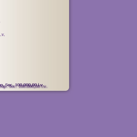
5
.v.