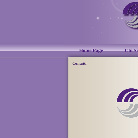
Home Page
Chi S
Contatti