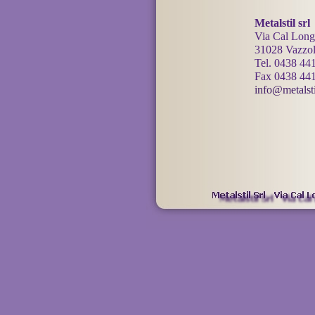
Metalstil srl
Via Cal Long
31028 Vazzola
Tel. 0438 44
Fax 0438 44
info@metalstil